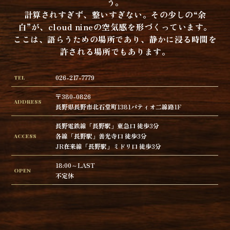
う。
計算されすぎず、整いすぎない。その少しの“余
白”が、cloud nineの空気感を形づくっています。
ここは、語らうための場所であり、静かに浸る時間を
許される場所でもあります。
026-217-7779
TEL
〒380-0826
ADDRESS
長野県長野市北石堂町1381パティオ二線路1F
長野電鉄線「長野駅」東急口 徒歩3分
各線「長野駅」善光寺口 徒歩3分
ACCESS
JR在来線「長野駅」ミドリ口 徒歩3分
18:00～LAST
OPEN
不定休